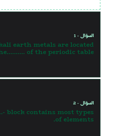
السؤال - 1
kali earth metals are located
he.......... of the periodic table.
السؤال - 2
- block contains most types
of elements.