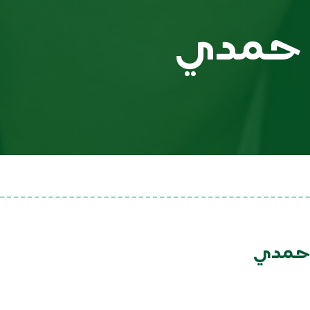
 حمدي
 حمدي