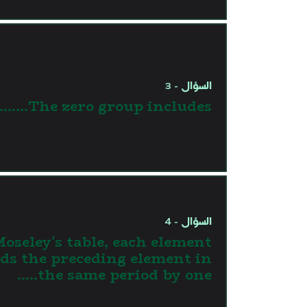
السؤال - 3
The zero group includes.......
السؤال - 4
Moseley's table, each element
eds the preceding element in
the same period by one…..