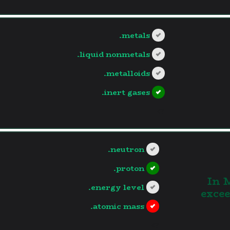
metals.
liquid nonmetals.
metalloids.
inert gases.
?>
neutron.
proton.
In 
energy level.
exce
atomic mass.
?>