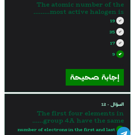
The atomic number of the
most active halogen is………
19
35
17
9
?>
إجابة صحيحة
السؤال - 12
The first four elements in
group 4A have the same……
number of electrons in the first and last