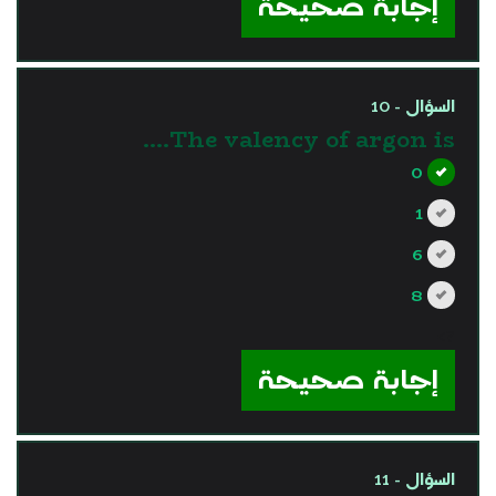
إجابة صحيحة
السؤال - 10
The valency of argon is….
0
1
6
8
?>
إجابة صحيحة
السؤال - 11