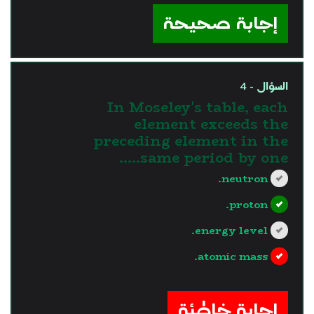
إجابة صحيحة
السؤال - 4
In Moseley's table, each
element exceeds the
preceding element in the
same period by one…..
neutron.
proton.
energy level.
atomic mass.
?>
إجابة خاطئة