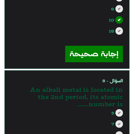
8
10
18
?>
إجابة صحيحة
السؤال - 8
An alkali metal is located in
the 2nd period, its atomic
number is……
9
7