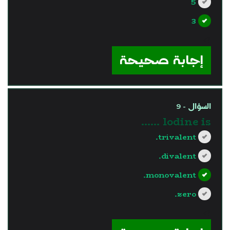
5
3
?>
إجابة صحيحة
السؤال - 9
lodine is ……
trivalent.
divalent.
monovalent.
zero.
?>