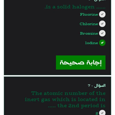
...... is a solid halogen.
Fluorine
Chlorine
Bromine
lodine
?>
إجابة صحيحة
السؤال - 7
The atomic number of the
inert gas which is located in
the 2nd period is …..
2