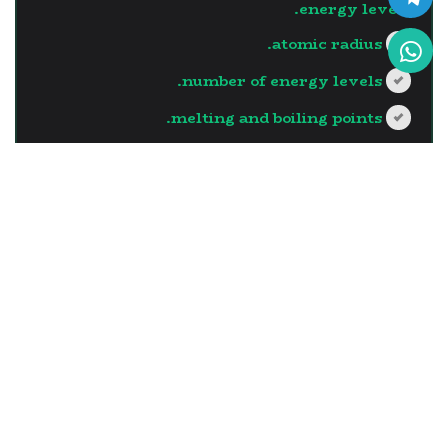
energy levels.
atomic radius.
number of energy levels.
melting and boiling points.
?>
إجابة صحيحة
السؤال - 13
The element which has the
largest atomic radius in the
same vertical group is the
one with …..
the least number of neutrons in its
nucleus.