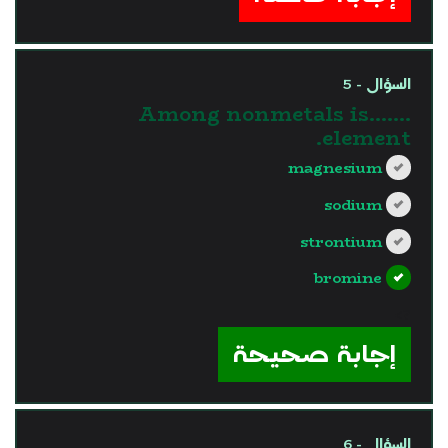
السؤال - 5
Among nonmetals is…….
element.
magnesium
sodium
strontium
bromine
?>
إجابة صحيحة
السؤال - 6