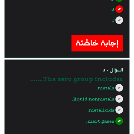
d
f
?>
إجابة خاطئة
السؤال - 3
The zero group includes.......
metals.
liquid nonmetals.
metalloids.
inert gases.
?>