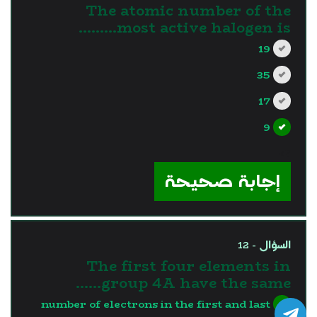
The atomic number of the
most active halogen is………
19
35
17
9
?>
إجابة صحيحة
السؤال - 12
The first four elements in
group 4A have the same……
number of electrons in the first and last