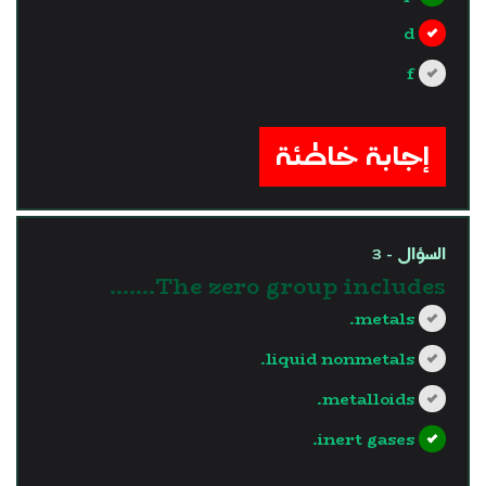
d
f
?>
إجابة خاطئة
السؤال - 3
The zero group includes.......
metals.
liquid nonmetals.
metalloids.
inert gases.
?>