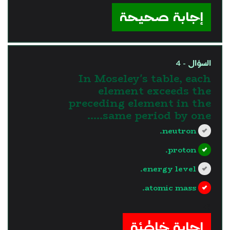
إجابة صحيحة
السؤال - 4
In Moseley's table, each
element exceeds the
preceding element in the
same period by one…..
neutron.
proton.
energy level.
atomic mass.
?>
إجابة خاطئة