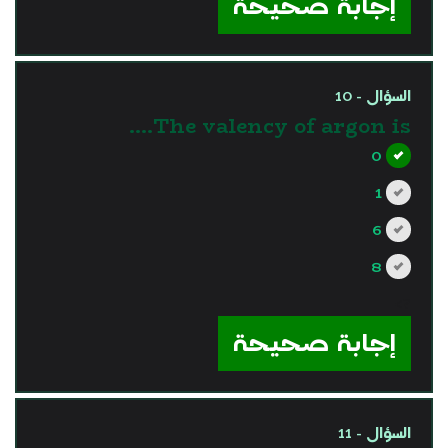
إجابة صحيحة
السؤال - 10
The valency of argon is….
0
1
6
8
?>
إجابة صحيحة
السؤال - 11