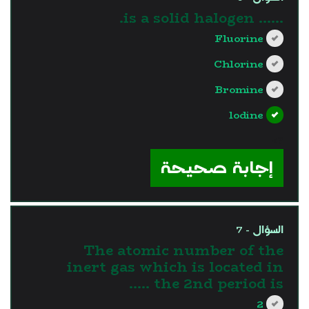
...... is a solid halogen.
Fluorine
Chlorine
Bromine
lodine
?>
إجابة صحيحة
السؤال - 7
The atomic number of the
inert gas which is located in
the 2nd period is …..
2