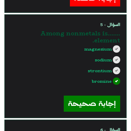
السؤال - 5
Among nonmetals is…….
element.
magnesium
sodium
strontium
bromine
?>
إجابة صحيحة
السؤال - 6