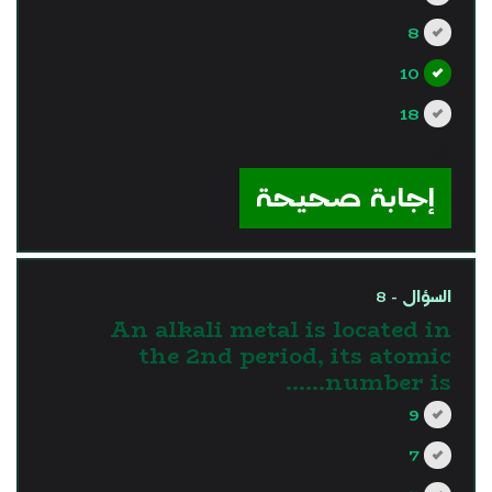
8
10
18
?>
إجابة صحيحة
السؤال - 8
An alkali metal is located in
the 2nd period, its atomic
number is……
9
7