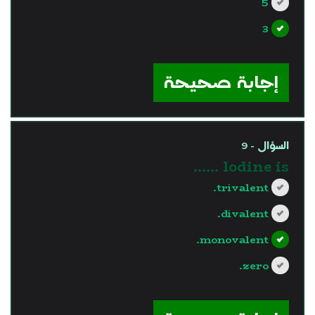
5
3
?>
إجابة صحيحة
السؤال - 9
lodine is ……
trivalent.
divalent.
monovalent.
zero.
?>