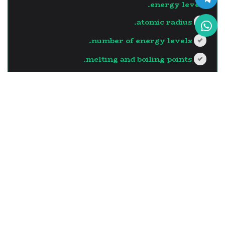
energy levels.
atomic radius.
number of energy levels.
melting and boiling points.
?>
إجابة صحيحة
السؤال - 13
The element which has the
largest atomic radius in the
same vertical group is the
one with …..
the least number of neutrons in its
nucleus.