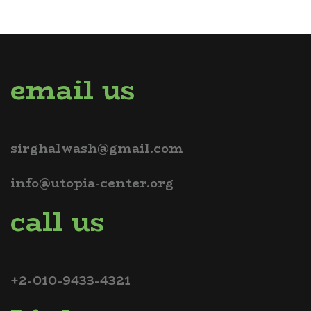
email us
sirghalwash@gmail.com
info@utopia-center.org
call us
+2-010-9433-4321