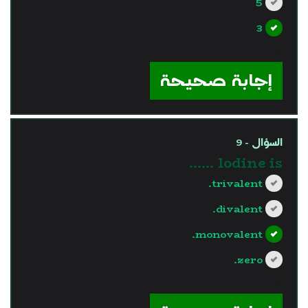
5
3
?>
إجابة صحيحة
السؤال - 9
lodine is ……
trivalent.
divalent.
monovalent.
zero.
?>