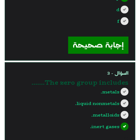
d
f
?>
إجابة صحيحة
السؤال - 3
The zero group includes.......
metals.
liquid nonmetals.
metalloids.
inert gases.
?>