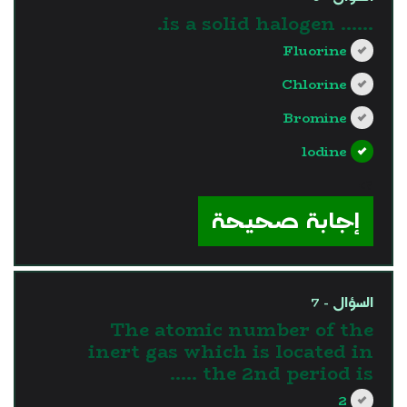
...... is a solid halogen.
Fluorine
Chlorine
Bromine
lodine
?>
إجابة صحيحة
السؤال - 7
The atomic number of the
inert gas which is located in
the 2nd period is …..
2