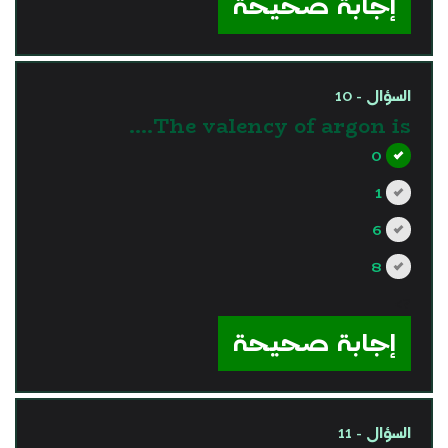
إجابة صحيحة
السؤال - 10
The valency of argon is….
0
1
6
8
?>
إجابة صحيحة
السؤال - 11