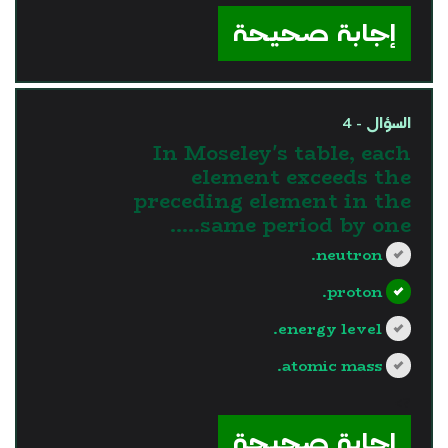
إجابة صحيحة
السؤال - 4
In Moseley's table, each
element exceeds the
preceding element in the
same period by one…..
neutron.
proton.
energy level.
atomic mass.
?>
إجابة صحيحة