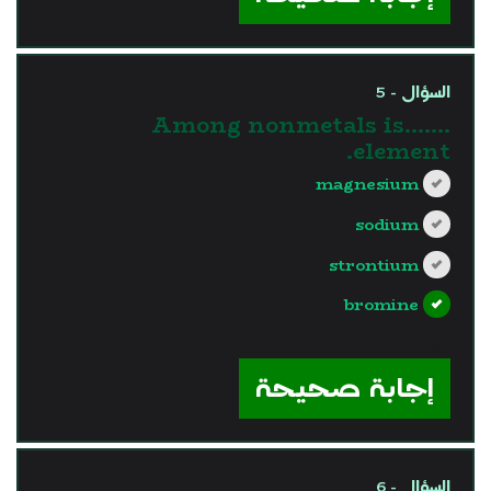
السؤال - 5
Among nonmetals is…….
element.
magnesium
sodium
strontium
bromine
?>
إجابة صحيحة
السؤال - 6