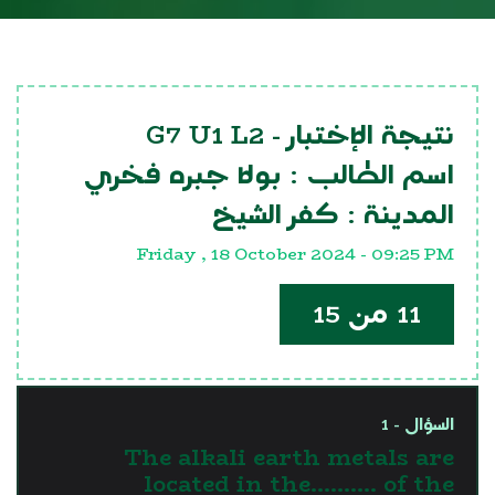
G7 U1 L2
نتيجة الإختبار -
اسم الطالب :
بولا جبره فخري
المدينة :
كفر الشيخ
Friday , 18 October 2024 - 09:25 PM
11 من 15
السؤال - 1
The alkali earth metals are
located in the.......... of the