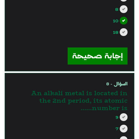
8
10
18
?>
إجابة صحيحة
السؤال - 8
An alkali metal is located in
the 2nd period, its atomic
number is……
9
7