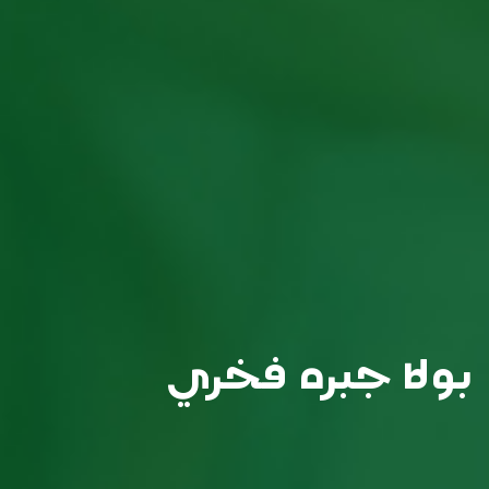
بولا جبره فخري