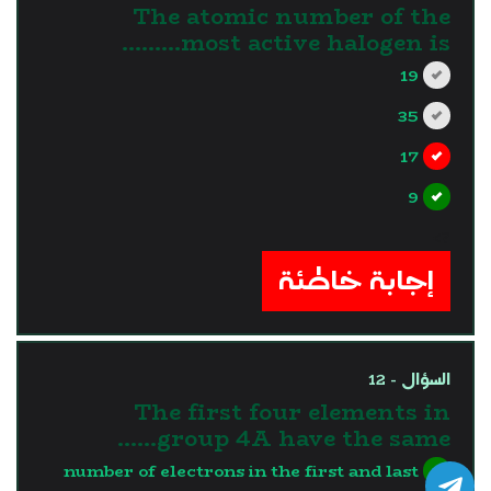
The atomic number of the
most active halogen is………
19
35
17
9
?>
إجابة خاطئة
السؤال - 12
The first four elements in
group 4A have the same……
number of electrons in the first and last