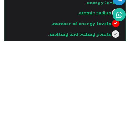
energy levels.
atomic radius.
number of energy levels.
melting and boiling points.
?>
إجابة خاطئة
السؤال - 13
The element which has the
largest atomic radius in the
same vertical group is the
one with …..
the least number of neutrons in its
nucleus.