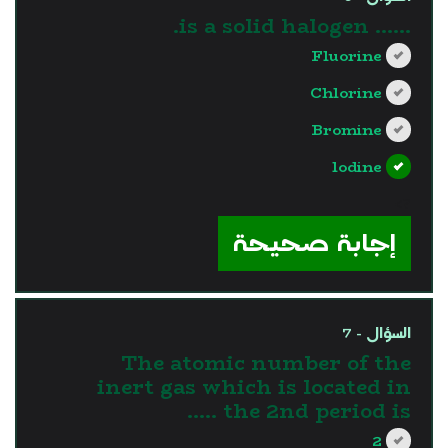
...... is a solid halogen.
Fluorine
Chlorine
Bromine
lodine
?>
إجابة صحيحة
السؤال - 7
The atomic number of the
inert gas which is located in
the 2nd period is …..
2