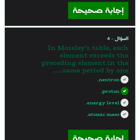
إجابة صحيحة
السؤال - 4
In Moseley's table, each
element exceeds the
preceding element in the
same period by one…..
neutron.
proton.
energy level.
atomic mass.
?>
إجابة صحيحة