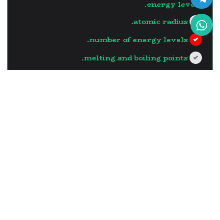
energy levels.
atomic radius.
number of energy levels.
melting and boiling points.
?>
إجابة خاطئة
السؤال - 13
The element which has the
largest atomic radius in the
same vertical group is the
one with …..
the least number of neutrons in its
nucleus.