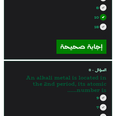
8
10
18
?>
إجابة صحيحة
السؤال - 8
An alkali metal is located in
the 2nd period, its atomic
number is……
9
7