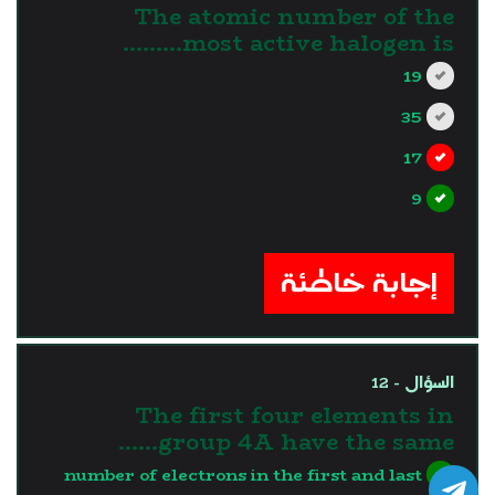
The atomic number of the
most active halogen is………
19
35
17
9
?>
إجابة خاطئة
السؤال - 12
The first four elements in
group 4A have the same……
number of electrons in the first and last