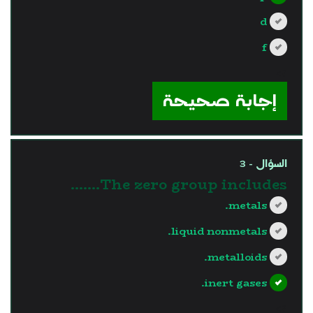
d
f
?>
إجابة صحيحة
السؤال - 3
The zero group includes.......
metals.
liquid nonmetals.
metalloids.
inert gases.
?>