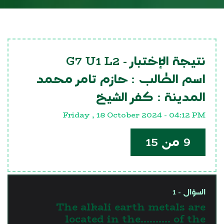
G7 U1 L2
نتيجة الإختبار -
اسم الطالب :
حازم تامر محمد
المدينة :
كفر الشيخ
Friday , 18 October 2024 - 04:12 PM
9 من 15
السؤال - 1
The alkali earth metals are
located in the.......... of the