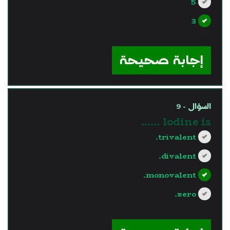
5
3
?>
إجابة صحيحة
السؤال - 9
lodine is ……
trivalent.
divalent.
monovalent.
zero.
?>