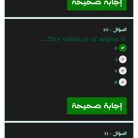
إجابة صحيحة
السؤال - 10
The valency of argon is….
0
1
6
8
?>
إجابة صحيحة
السؤال - 11