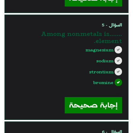
السؤال - 5
Among nonmetals is…….
element.
magnesium
sodium
strontium
bromine
?>
إجابة صحيحة
السؤال - 6