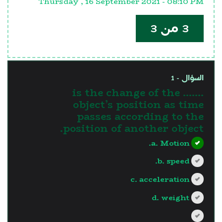
Thursday , 16 September 2021 - 08:10 PM
3 من 3
السؤال - 1
……. is the change of the
object’s position as time
passes according to the
position of another object.
a. Motion.
b. speed.
c. acceleration
d. weight