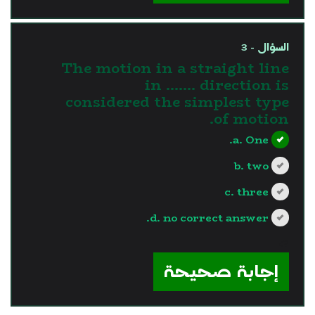
السؤال - 3
The motion in a straight line
in ……. direction is
considered the simplest type
of motion.
a. One.
b. two
c. three
d. no correct answer.
?>
إجابة صحيحة