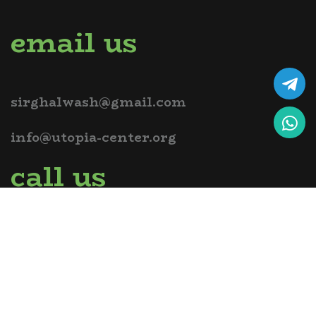
email us
sirghalwash@gmail.com
info@utopia-center.org
call us
+2-010-9433-4321
Links