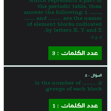
which represents a part of
the periodic table, then
answer the following: 1. …….,
……. and ……… are the names
of element blocks indicated
by letters X, Y and Z.
S p d
عدد الكلمات : 3
السؤال - 2
2. ……… is the number of
groups of each block.
عدد الكلمات : 1