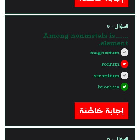
السؤال - 5
Among nonmetals is…….
element.
magnesium
sodium
strontium
bromine
?>
إجابة خاطئة
السؤال - 6