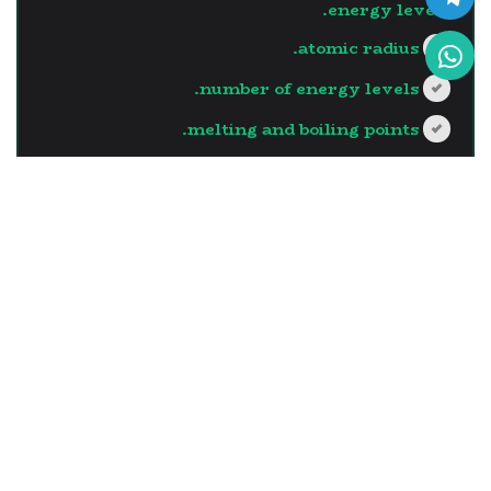
energy levels.
atomic radius.
number of energy levels.
melting and boiling points.
?>
إجابة صحيحة
السؤال - 13
The element which has the
largest atomic radius in the
same vertical group is the
one with …..
the least number of neutrons in its
nucleus.