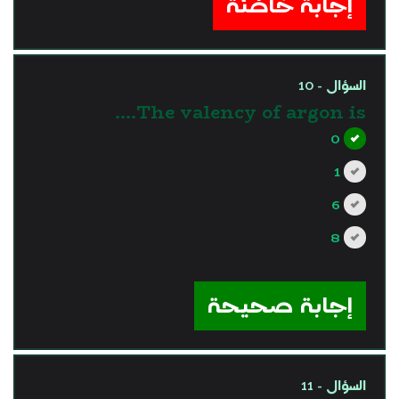
إجابة خاطئة
السؤال - 10
The valency of argon is….
0
1
6
8
?>
إجابة صحيحة
السؤال - 11