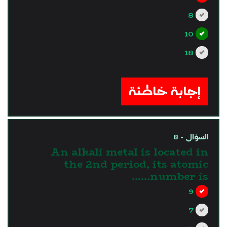
8
10
18
?>
إجابة خاطئة
السؤال - 8
An alkali metal is located in
the 2nd period, its atomic
number is……
9
7