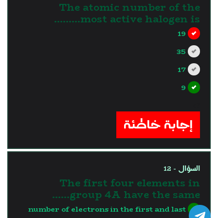
The atomic number of the
most active halogen is………
19
35
17
9
?>
إجابة خاطئة
السؤال - 12
The first four elements in
group 4A have the same……
number of electrons in the first and last