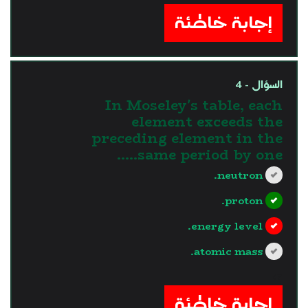
إجابة خاطئة
السؤال - 4
In Moseley's table, each
element exceeds the
preceding element in the
same period by one…..
neutron.
proton.
energy level.
atomic mass.
?>
إجابة خاطئة