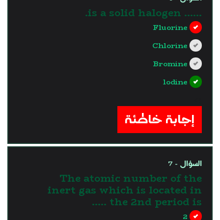
...... is a solid halogen.
Fluorine
Chlorine
Bromine
lodine
?>
إجابة خاطئة
السؤال - 7
The atomic number of the
inert gas which is located in
the 2nd period is …..
2