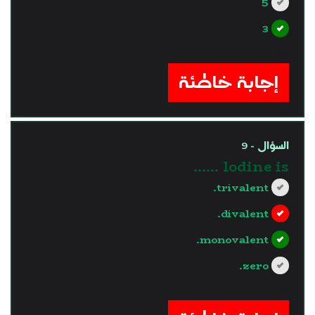
5
3
?>
إجابة خاطئة
السؤال - 9
lodine is ……
trivalent.
divalent.
monovalent.
zero.
?>