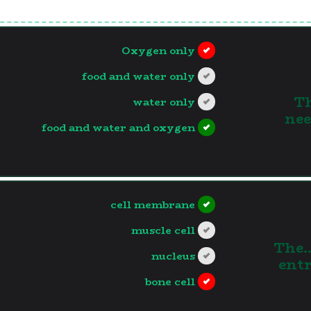
Oxygen only
food and water only
1.
water only
nee
food and water and oxygen
?>
cell membrane
muscle cell
2.The
nucleus
entr
bone cell
?>