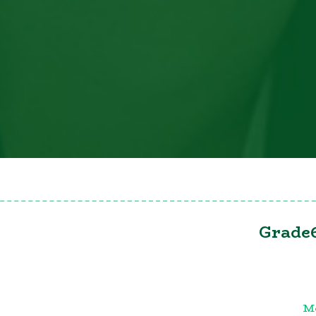
Grade6
Mo