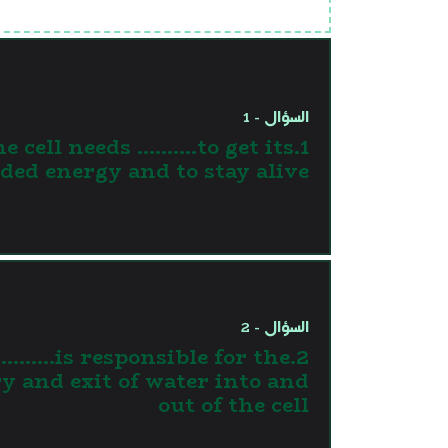
السؤال - 1
The cell needs ……….to get its
ded energy and to stay alive
السؤال - 2
………..is responsible for the
y and exit of water into and
out of the cell