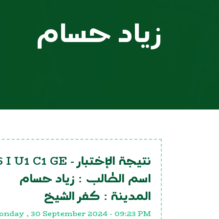
زياد حسام
 I U1 C1 GE
نتيجة الإختبار -
اسم الطالب :
زياد حسام
المدينة :
كفر الشيخ
nday , 30 September 2024 - 09:23 PM