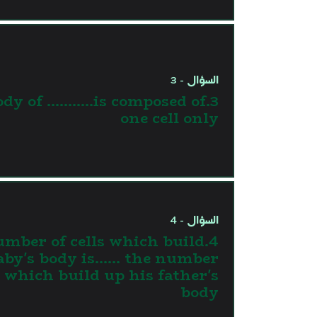
السؤال - 3
body of ………..is composed of
one cell only
السؤال - 4
number of cells which build
aby's body is…... the number
s which build up his father's
body