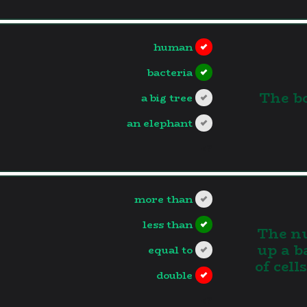
human
bacteria
3.The 
a big tree
an elephant
?>
more than
less than
4.The 
up a b
equal to
of cell
double
?>