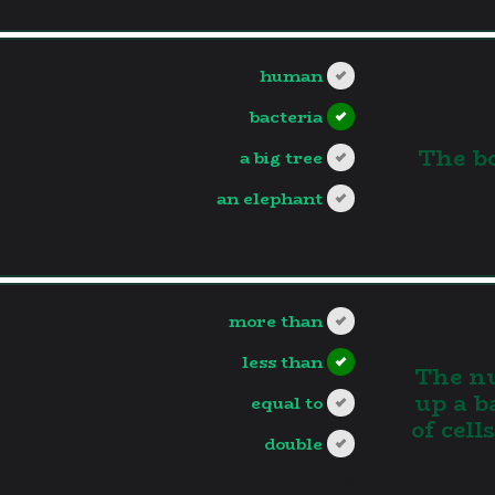
human
bacteria
3.The 
a big tree
an elephant
?>
more than
less than
4.The 
up a b
equal to
of cell
double
?>