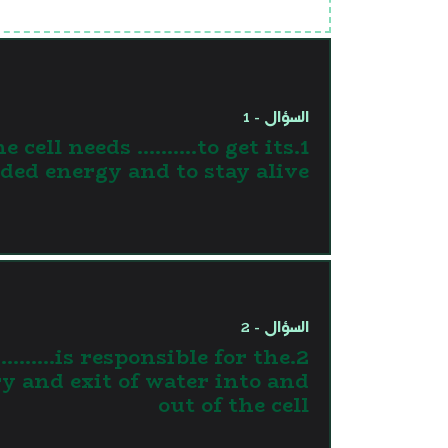
السؤال - 1
The cell needs ……….to get its
ded energy and to stay alive
السؤال - 2
………..is responsible for the
y and exit of water into and
out of the cell