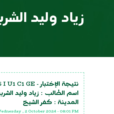
زياد وليد الشر
 I U1 C1 GE
نتيجة الإختبار -
اسم الطالب :
زياد وليد الشرب
المدينة :
كفر الشيخ
ednesday , 2 October 2024 - 08:01 PM