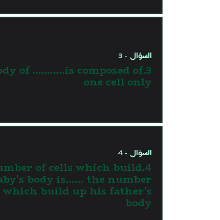
السؤال - 3
body of ………..is composed of
one cell only
السؤال - 4
number of cells which build
aby's body is…... the number
s which build up his father's
body