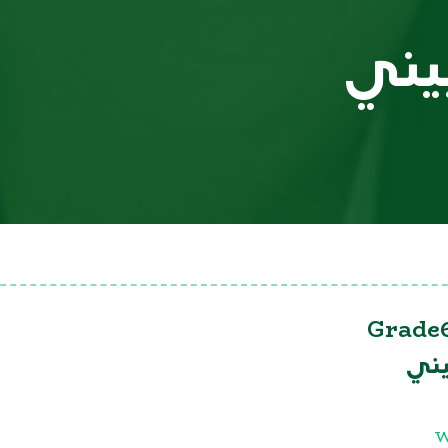
بيني
Grade6
يني
W