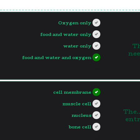
Oxygen only
food and water only
1.
water only
nee
food and water and oxygen
?>
cell membrane
muscle cell
2.The
nucleus
entr
bone cell
?>