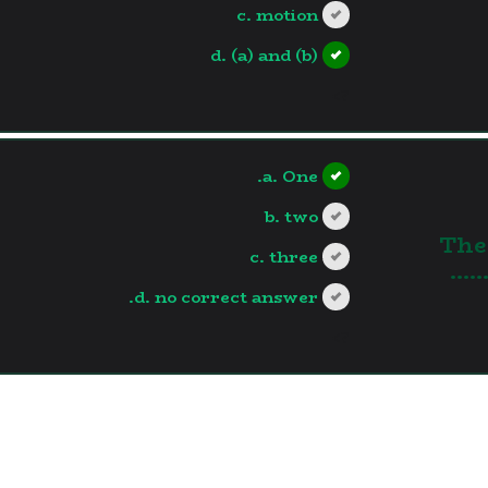
c. motion
d. (a) and (b)
?>
a. One.
b. two
The 
c. three
…….
d. no correct answer.
?>
العودة للفيديو