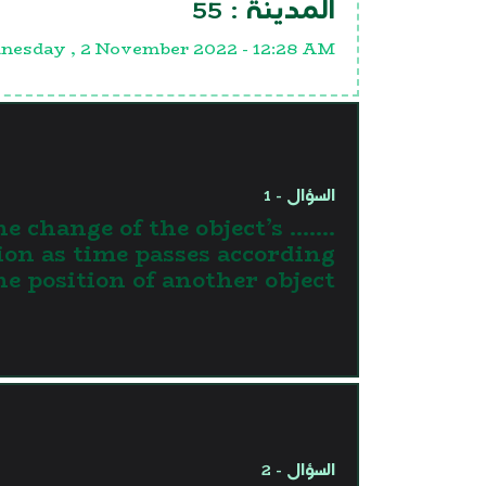
55
المدينة :
esday , 2 November 2022 - 12:28 AM
السؤال - 1
is the change of the object’s
ion as time passes according
he position of another object.
السؤال - 2