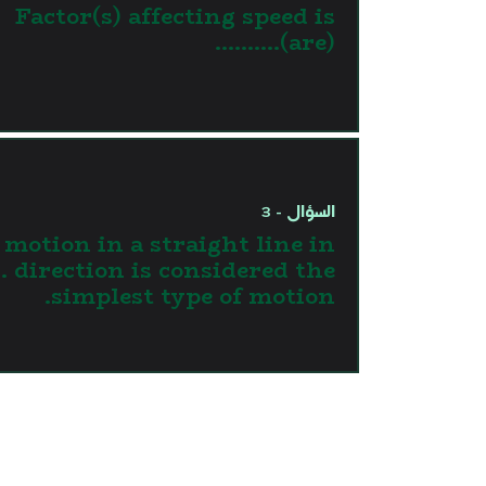
Factor(s) affecting speed is
(are)..........
السؤال - 3
motion in a straight line in
 direction is considered the
simplest type of motion.