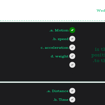
Wedn
a. Motion.
b. speed.
c. acceleration
……. 
posit
d. weight
to t
?>
a. Distance.
b. Time.