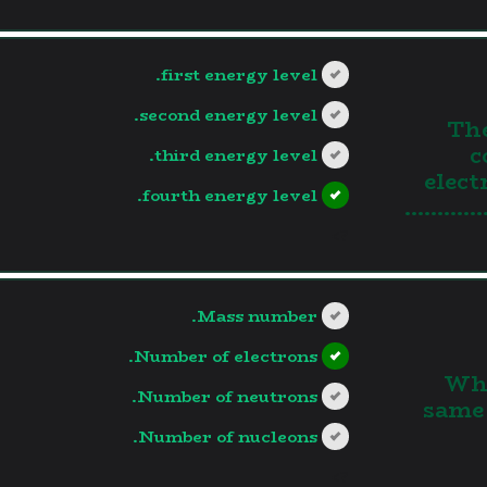
first energy level.
second energy level.
The
c
third energy level.
elect
fourth energy level.
?>
Mass number.
Number of electrons.
Wha
Number of neutrons.
same 
Number of nucleons.
?>