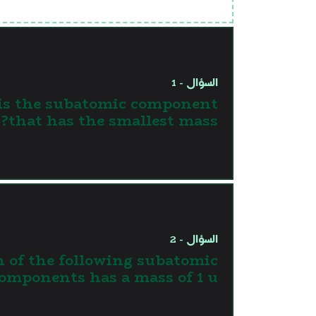
السؤال - 1
is the subatomic component
that has the smallest mass?
السؤال - 2
 of the following subatomic
omponents has a mass of 1 u ?