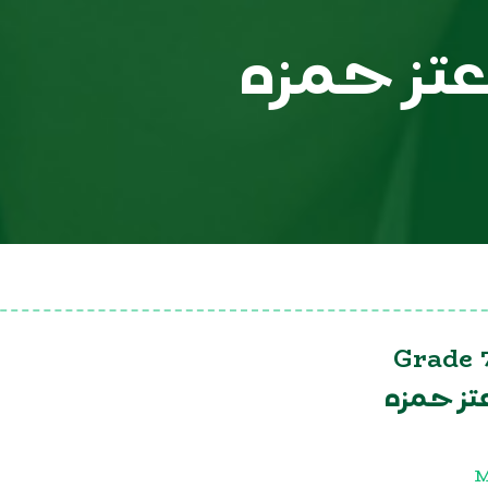
تز حمزه
Grade 
تز حمزه
M