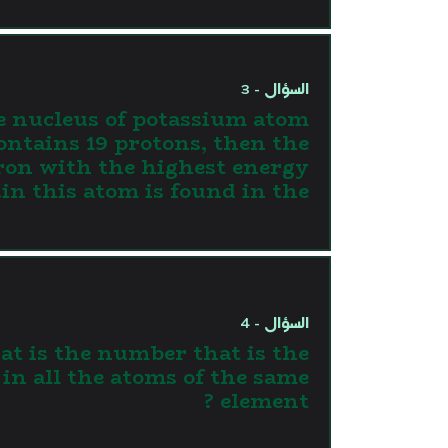
السؤال - 3
 nucleus of potassium atom
ontains 19 protons, then the
ron with the highest energy
in this atom is found in the.............
السؤال - 4
t is the number that is the
in all the atoms of the same
element ?