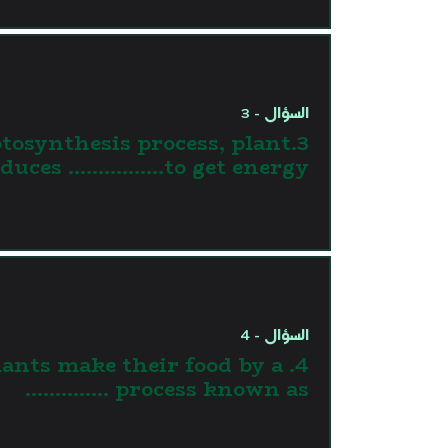
السؤال - 3
hotosynthesis process, plant
duces …………….to get energy.
السؤال - 4
 Plants make their food by a
process known as …………..