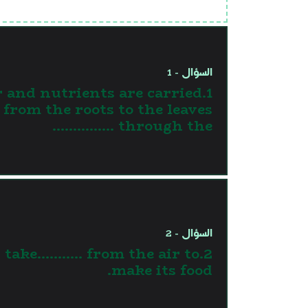
السؤال - 1
er and nutrients are carried
from the roots to the leaves
through the ……………
السؤال - 2
s take........... from the air to
make its food.