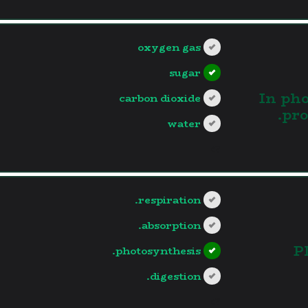
oxygen gas
sugar
3.In p
carbon dioxide
pro
water
?>
respiration.
absorption.
4.
photosynthesis.
digestion.
?>