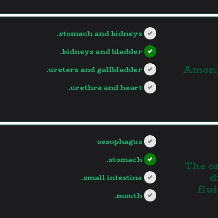
stomach and kidneys.
kidneys and bladder.
3.Amon
ureters and gallbladder.
urethra and heart.
?>
oesophagus
stomach.
4. The
d
small intestine.
flu
mouth.
?>