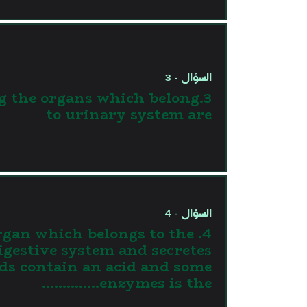
السؤال - 3
g the organs which belong
to urinary system are
السؤال - 4
 organ which belongs to the
igestive system and secretes
ids contain an acid and some
enzymes is the…………..