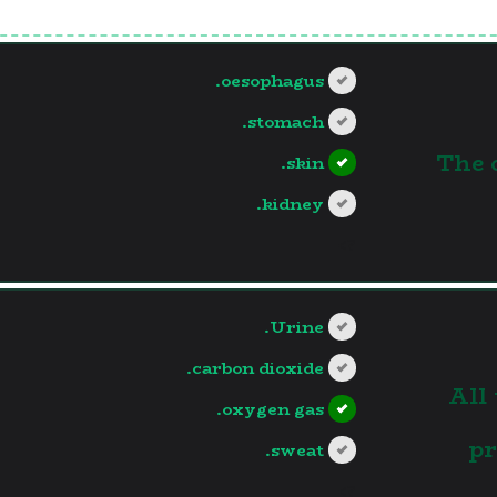
oesophagus.
stomach.
1.The
skin.
kidney.
?>
Urine.
carbon dioxide.
2.Al
oxygen gas.
pr
sweat.
?>