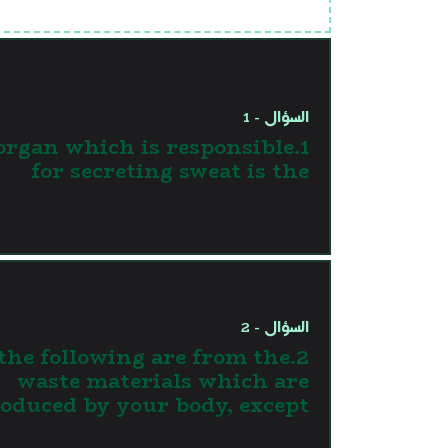
السؤال - 1
 organ which is responsible
for secreting sweat is the
السؤال - 2
l the following are from the
waste materials which are
oduced by your body, except