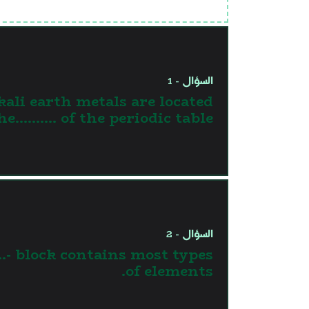
السؤال - 1
kali earth metals are located
he.......... of the periodic table.
السؤال - 2
- block contains most types
of elements.