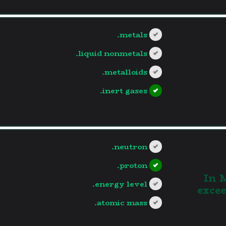
metals.
liquid nonmetals.
metalloids.
inert gases.
?>
neutron.
proton.
In 
energy level.
exce
atomic mass.
?>