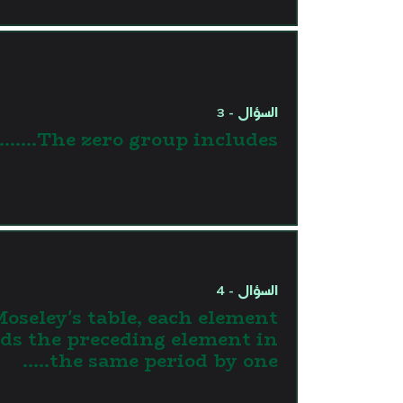
السؤال - 3
The zero group includes.......
السؤال - 4
Moseley's table, each element
eds the preceding element in
the same period by one…..