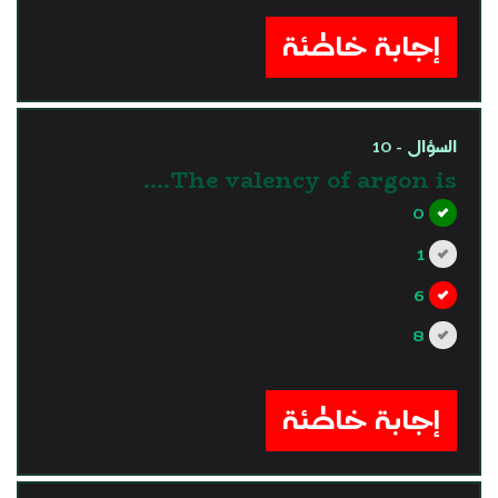
?>
إجابة خاطئة
السؤال - 10
The valency of argon is….
0
1
6
8
?>
إجابة خاطئة