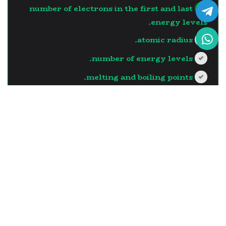
number of electrons in the first and last
energy levels.
atomic radius.
number of energy levels.
melting and boiling points.
?>
إجابة صحيحة
السؤال - 13
The element which has the
largest atomic radius in the
same vertical group is the
one with …..