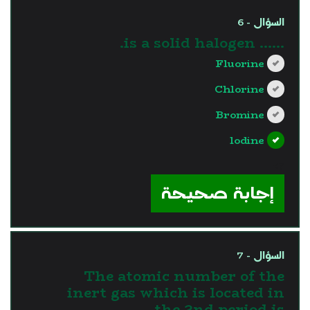
السؤال - 6
...... is a solid halogen.
Fluorine
Chlorine
Bromine
lodine
?>
إجابة صحيحة
السؤال - 7
The atomic number of the
inert gas which is located in
the 2nd period is …..