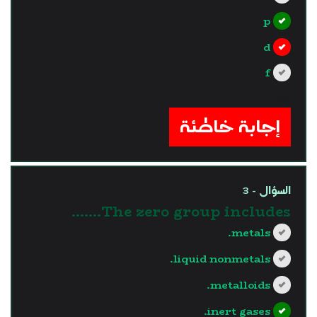
p
d
f
?>
إجابة خاطئة
السؤال - 3
The zero group includes.......
metals.
liquid nonmetals.
metalloids.
inert gases.