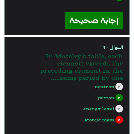
?>
إجابة صحيحة
السؤال - 4
In Moseley's table, each
element exceeds the
preceding element in the
same period by one…..
neutron.
proton.
energy level.
atomic mass.
?>