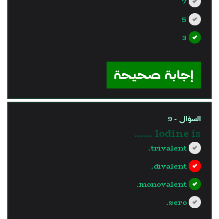
7
5
3
?>
إجابة صحيحة
السؤال - 9
lodine is ……
trivalent.
divalent.
monovalent.
zero.