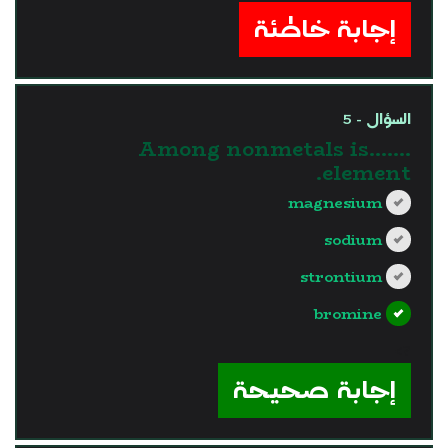
إجابة خاطئة
السؤال - 5
Among nonmetals is…….
element.
magnesium
sodium
strontium
bromine
?>
إجابة صحيحة