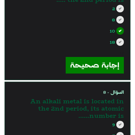
2
8
10
18
?>
إجابة صحيحة
السؤال - 8
An alkali metal is located in
the 2nd period, its atomic
number is……
9