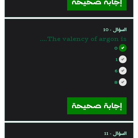
إجابة صحيحة
السؤال - 10
The valency of argon is….
0
1
6
8
?>
إجابة صحيحة
السؤال - 11