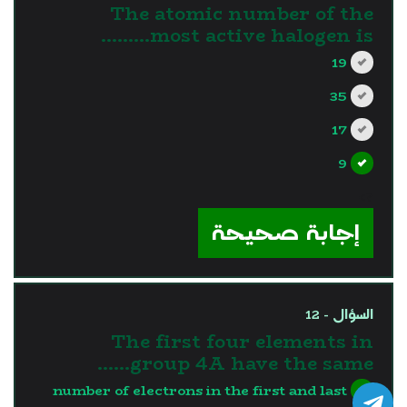
The atomic number of the
most active halogen is………
19
35
17
9
?>
إجابة صحيحة
السؤال - 12
The first four elements in
group 4A have the same……
number of electrons in the first and last