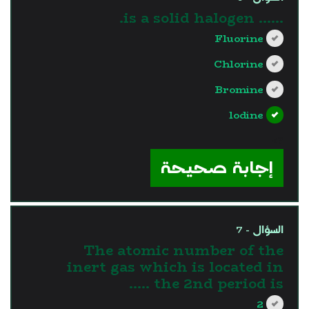
...... is a solid halogen.
Fluorine
Chlorine
Bromine
lodine
?>
إجابة صحيحة
السؤال - 7
The atomic number of the
inert gas which is located in
the 2nd period is …..
2