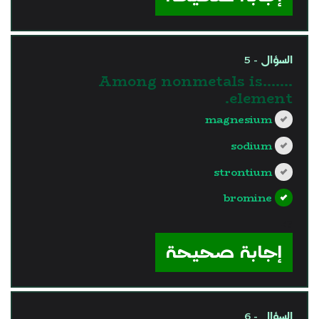
السؤال - 5
Among nonmetals is…….
element.
magnesium
sodium
strontium
bromine
?>
إجابة صحيحة
السؤال - 6