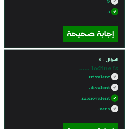
5
3
?>
إجابة صحيحة
السؤال - 9
lodine is ……
trivalent.
divalent.
monovalent.
zero.
?>