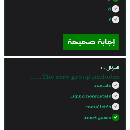
d
f
?>
إجابة صحيحة
السؤال - 3
The zero group includes.......
metals.
liquid nonmetals.
metalloids.
inert gases.
?>