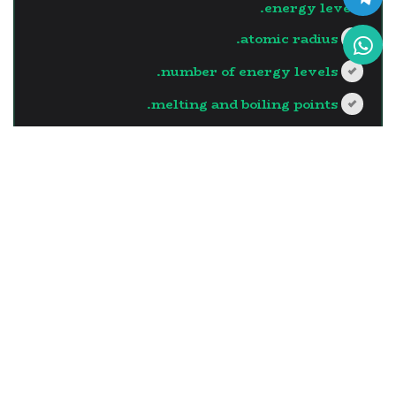
energy levels.
atomic radius.
number of energy levels.
melting and boiling points.
?>
إجابة صحيحة
السؤال - 13
The element which has the
largest atomic radius in the
same vertical group is the
one with …..
the least number of neutrons in its
nucleus.