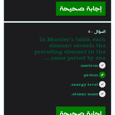
إجابة صحيحة
السؤال - 4
In Moseley's table, each
element exceeds the
preceding element in the
same period by one…..
neutron.
proton.
energy level.
atomic mass.
?>
إجابة صحيحة