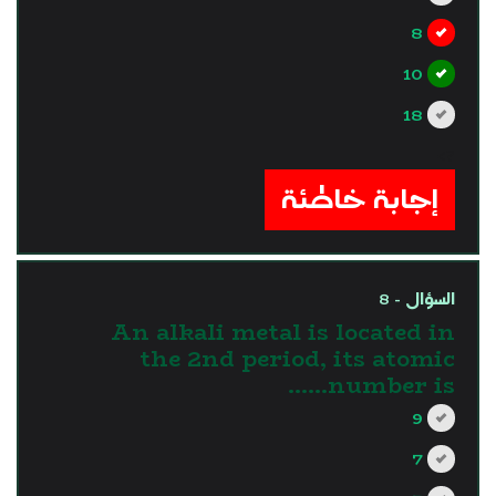
8
10
18
?>
إجابة خاطئة
السؤال - 8
An alkali metal is located in
the 2nd period, its atomic
number is……
9
7