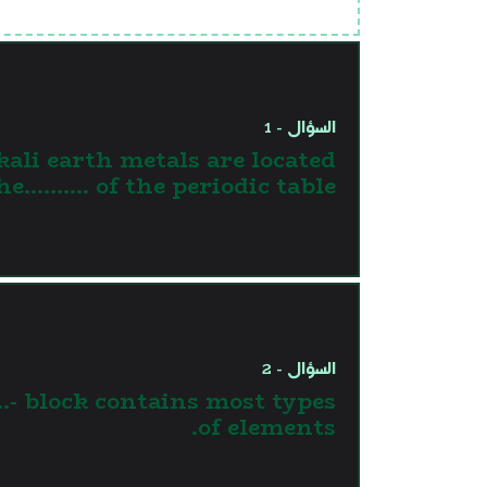
السؤال - 1
kali earth metals are located
he.......... of the periodic table.
السؤال - 2
- block contains most types
of elements.