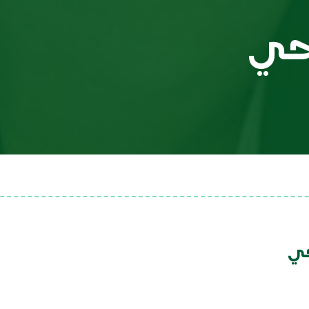
رحي
حي