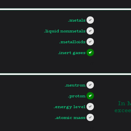
metals.
liquid nonmetals.
metalloids.
inert gases.
?>
neutron.
proton.
In 
energy level.
exce
atomic mass.
?>