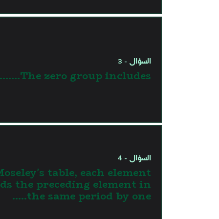
السؤال - 3
The zero group includes.......
السؤال - 4
Moseley's table, each element
eds the preceding element in
the same period by one…..