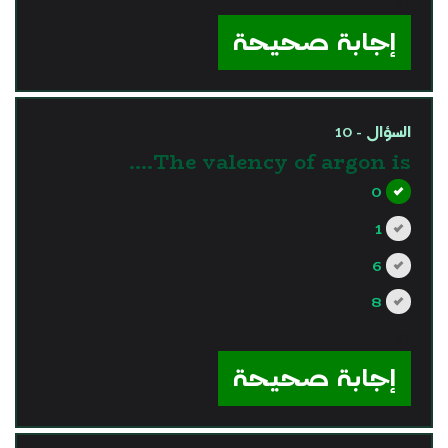
?>
إجابة صحيحة
السؤال - 10
The valency of argon is….
0
1
6
8
?>
إجابة صحيحة