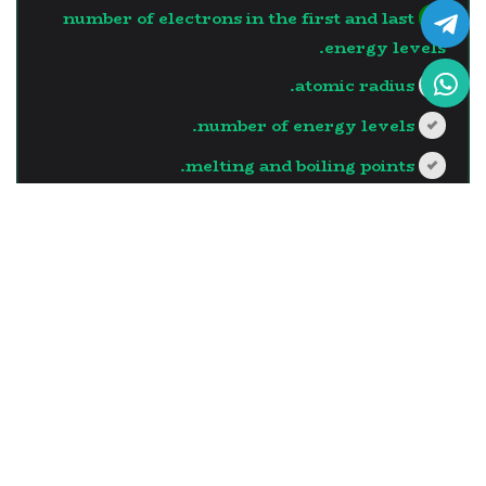
number of electrons in the first and last
energy levels.
atomic radius.
number of energy levels.
melting and boiling points.
?>
إجابة صحيحة
السؤال - 13
The element which has the
largest atomic radius in the
same vertical group is the
one with …..