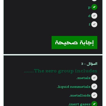
p
d
f
?>
إجابة صحيحة
السؤال - 3
The zero group includes.......
metals.
liquid nonmetals.
metalloids.
inert gases.