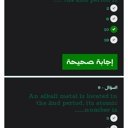
2
8
10
18
?>
إجابة صحيحة
السؤال - 8
An alkali metal is located in
the 2nd period, its atomic
number is……
9