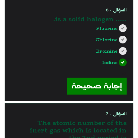
السؤال - 6
...... is a solid halogen.
Fluorine
Chlorine
Bromine
lodine
?>
إجابة صحيحة
السؤال - 7
The atomic number of the
inert gas which is located in
the 2nd period is …..