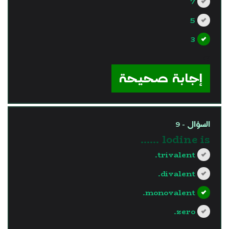
7
5
3
?>
إجابة صحيحة
السؤال - 9
lodine is ……
trivalent.
divalent.
monovalent.
zero.