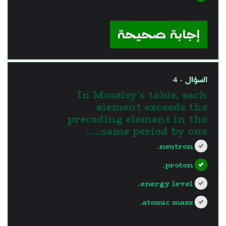
?>
إجابة صحيحة
السؤال - 4
In Moseley's table, each
element exceeds the
preceding element in the
same period by one…..
neutron.
proton.
energy level.
atomic mass.
?>