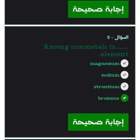
إجابة صحيحة
السؤال - 5
Among nonmetals is…….
element.
magnesium
sodium
strontium
bromine
?>
إجابة صحيحة