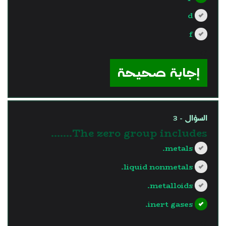
d
f
?>
إجابة صحيحة
السؤال - 3
The zero group includes.......
metals.
liquid nonmetals.
metalloids.
inert gases.
?>