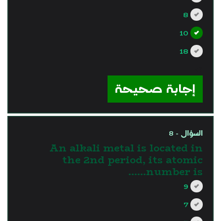
8
10
18
?>
إجابة صحيحة
السؤال - 8
An alkali metal is located in
the 2nd period, its atomic
number is……
9
7