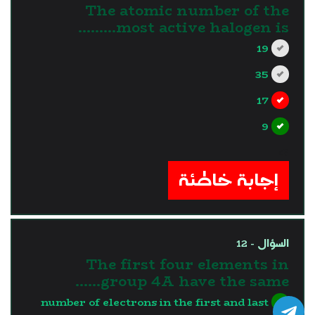
The atomic number of the
most active halogen is………
19
35
17
9
?>
إجابة خاطئة
السؤال - 12
The first four elements in
group 4A have the same……
number of electrons in the first and last