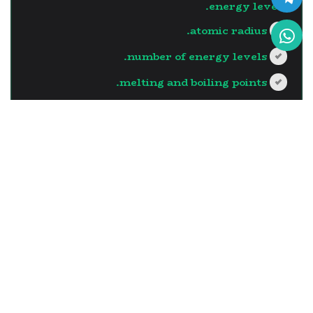
energy levels.
atomic radius.
number of energy levels.
melting and boiling points.
?>
إجابة صحيحة
السؤال - 13
The element which has the
largest atomic radius in the
same vertical group is the
one with …..
the least number of neutrons in its
nucleus.