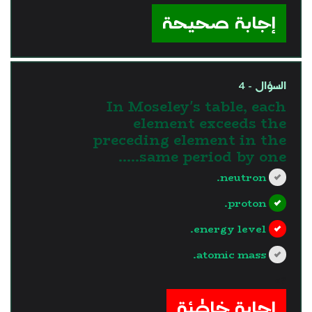
إجابة صحيحة
السؤال - 4
In Moseley's table, each
element exceeds the
preceding element in the
same period by one…..
neutron.
proton.
energy level.
atomic mass.
?>
إجابة خاطئة