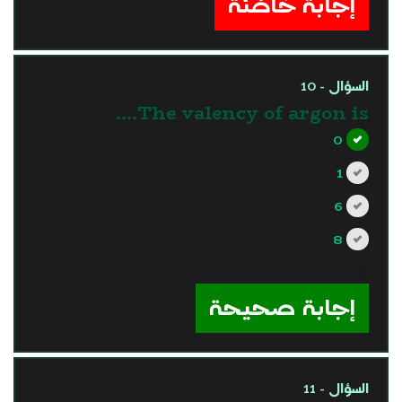
إجابة خاطئة
السؤال - 10
The valency of argon is….
0
1
6
8
?>
إجابة صحيحة
السؤال - 11