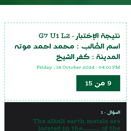
G7 U1 L2
نتيجة الإختبار -
اسم الطالب :
محمد احمد موته
المدينة :
كفر الشيخ
Friday , 18 October 2024 - 04:01 PM
9 من 15
السؤال - 1
The alkali earth metals are
located in the.......... of the