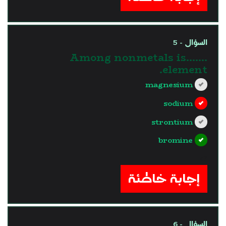
السؤال - 5
Among nonmetals is…….
element.
magnesium
sodium
strontium
bromine
?>
إجابة خاطئة
السؤال - 6