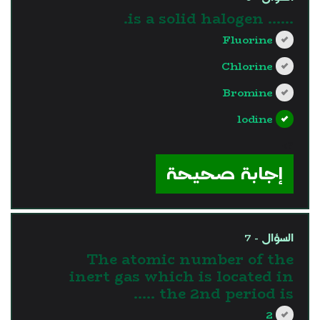
...... is a solid halogen.
Fluorine
Chlorine
Bromine
lodine
?>
إجابة صحيحة
السؤال - 7
The atomic number of the
inert gas which is located in
the 2nd period is …..
2