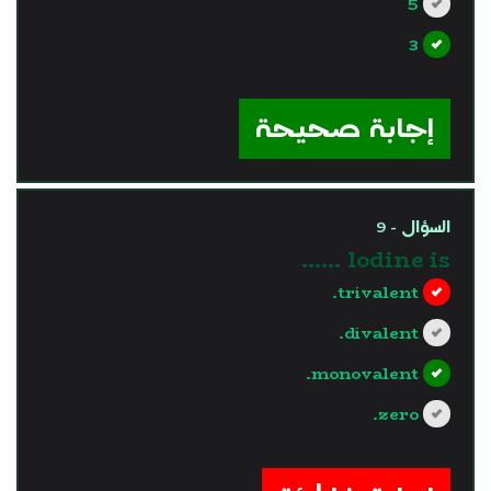
5
3
?>
إجابة صحيحة
السؤال - 9
lodine is ……
trivalent.
divalent.
monovalent.
zero.
?>