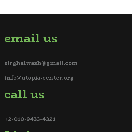
email us
sirghalwash@gmail.com
info@utopia-center.org
call us
+2-010-9433-4321