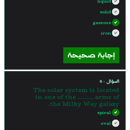
liquid
solid
gaseous
iron
?>
إجابة صحيحة
السؤال - 6
The solar system is located
in one of the ......... arms of
the Milky Way galaxy.
spiral
oval