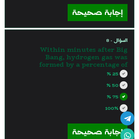
?>
إجابة صحيحة
السؤال - 8
Within minutes after Big
Bang, hydrogen gas was
formed by a percentage of
25 %
50 %
75 %
100%
?>
إجابة صحيحة