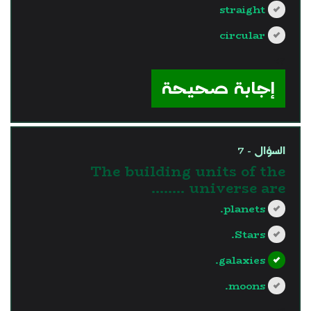
straight
circular
?>
إجابة صحيحة
السؤال - 7
The building units of the
universe are ........
planets.
Stars.
galaxies.
moons.