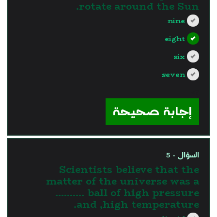
rotate around the Sun.
nine
eight
six
seven
?>
إجابة صحيحة
السؤال - 5
Scientists believe that the
matter of the universe was a
.......... ball of high pressure
and ,high temperature.