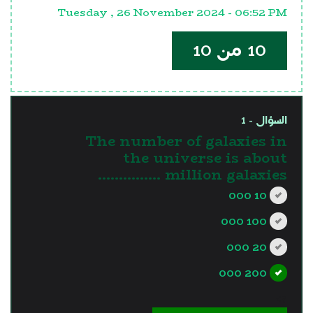
Tuesday , 26 November 2024 - 06:52 PM
10 من 10
السؤال - 1
The number of galaxies in
the universe is about
.............. million galaxies.
10 000
100 000
20 000
200 000
?>