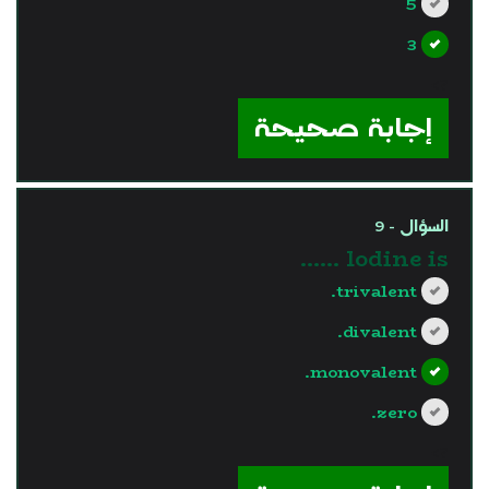
5
3
?>
إجابة صحيحة
السؤال - 9
lodine is ……
trivalent.
divalent.
monovalent.
zero.
?>