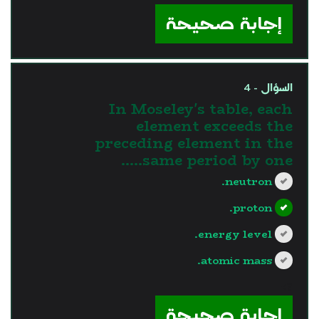
إجابة صحيحة
السؤال - 4
In Moseley's table, each
element exceeds the
preceding element in the
same period by one…..
neutron.
proton.
energy level.
atomic mass.
?>
إجابة صحيحة