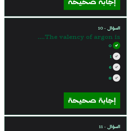
إجابة صحيحة
السؤال - 10
The valency of argon is….
0
1
6
8
?>
إجابة صحيحة
السؤال - 11