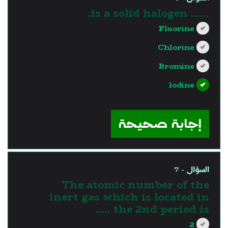
...... is a solid halogen.
Fluorine
Chlorine
Bromine
lodine
?>
إجابة صحيحة
السؤال - 7
The atomic number of the
inert gas which is located in
the 2nd period is …..
2