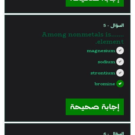
السؤال - 5
Among nonmetals is…….
element.
magnesium
sodium
strontium
bromine
?>
إجابة صحيحة
السؤال - 6