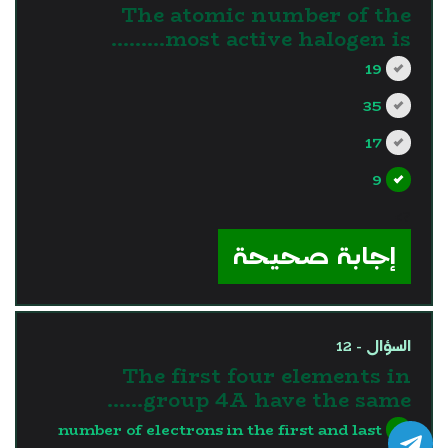
The atomic number of the
most active halogen is………
19
35
17
9
?>
إجابة صحيحة
السؤال - 12
The first four elements in
group 4A have the same……
number of electrons in the first and last