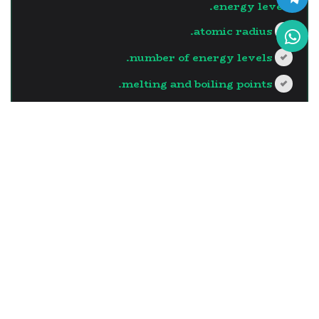
energy levels.
atomic radius.
number of energy levels.
melting and boiling points.
?>
إجابة صحيحة
السؤال - 13
The element which has the
largest atomic radius in the
same vertical group is the
one with …..
the least number of neutrons in its
nucleus.