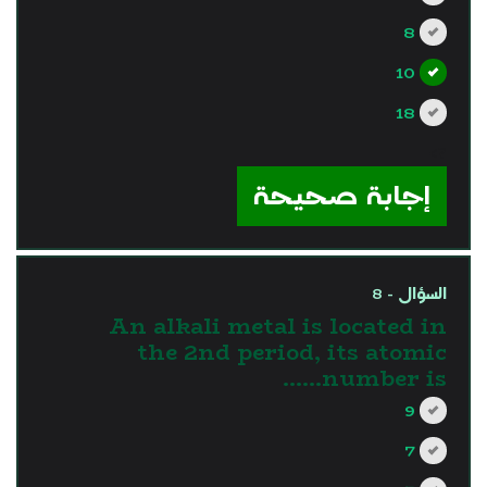
8
10
18
?>
إجابة صحيحة
السؤال - 8
An alkali metal is located in
the 2nd period, its atomic
number is……
9
7