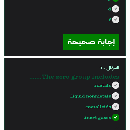
d
f
?>
إجابة صحيحة
السؤال - 3
The zero group includes.......
metals.
liquid nonmetals.
metalloids.
inert gases.
?>