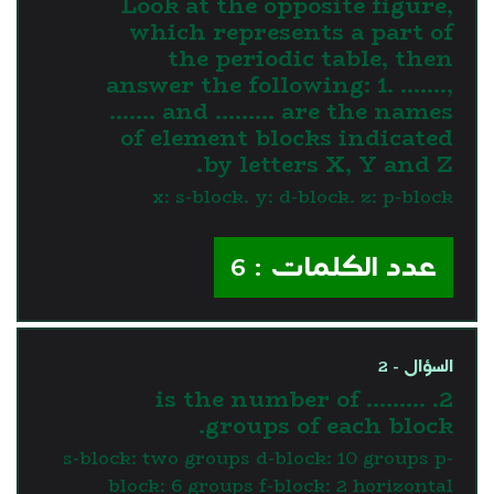
Look at the opposite figure,
which represents a part of
the periodic table, then
answer the following: 1. …….,
……. and ……… are the names
of element blocks indicated
by letters X, Y and Z.
x: s-block. y: d-block. z: p-block
عدد الكلمات : 6
السؤال - 2
2. ……… is the number of
groups of each block.
s-block: two groups d-block: 10 groups p-
block: 6 groups f-block: 2 horizontal