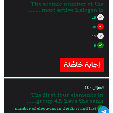
The atomic number of the
most active halogen is………
19
35
17
9
?>
إجابة خاطئة
السؤال - 12
The first four elements in
group 4A have the same……
number of electrons in the first and last