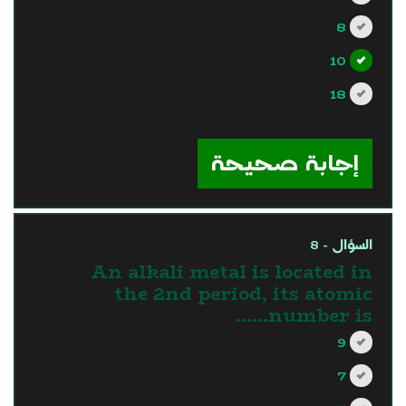
8
10
18
?>
إجابة صحيحة
السؤال - 8
An alkali metal is located in
the 2nd period, its atomic
number is……
9
7