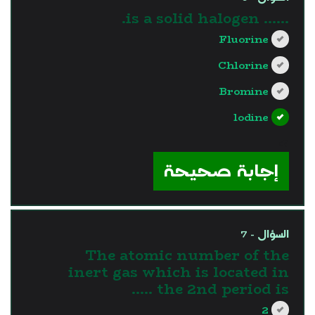
...... is a solid halogen.
Fluorine
Chlorine
Bromine
lodine
?>
إجابة صحيحة
السؤال - 7
The atomic number of the
inert gas which is located in
the 2nd period is …..
2