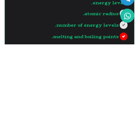
energy levels.
atomic radius.
number of energy levels.
melting and boiling points.
?>
إجابة خاطئة
السؤال - 13
The element which has the
largest atomic radius in the
same vertical group is the
one with …..
the least number of neutrons in its
nucleus.