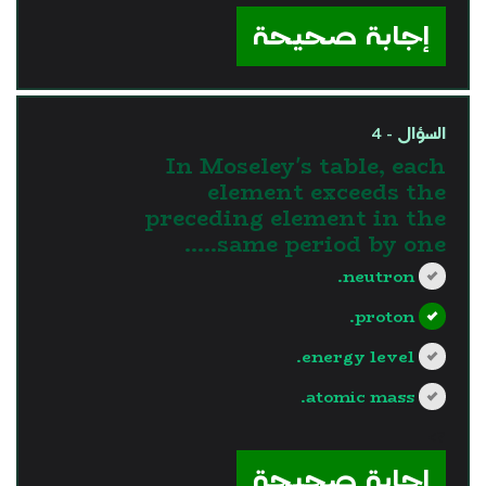
إجابة صحيحة
السؤال - 4
In Moseley's table, each
element exceeds the
preceding element in the
same period by one…..
neutron.
proton.
energy level.
atomic mass.
?>
إجابة صحيحة