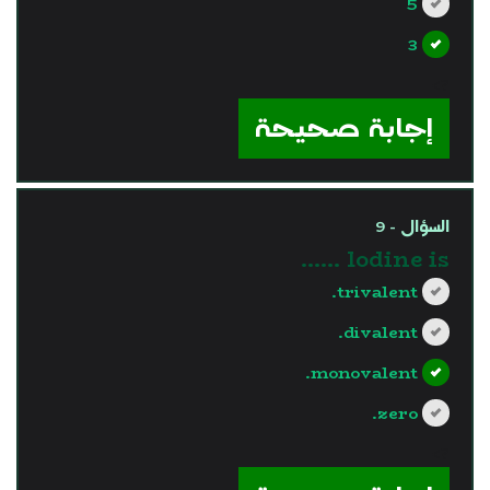
5
3
?>
إجابة صحيحة
السؤال - 9
lodine is ……
trivalent.
divalent.
monovalent.
zero.
?>