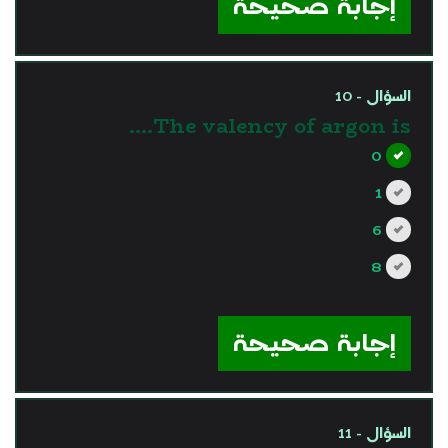
إجابة صحيحة
السؤال - 10
The valency of argon is….
0
1
6
8
?>
إجابة صحيحة
السؤال - 11