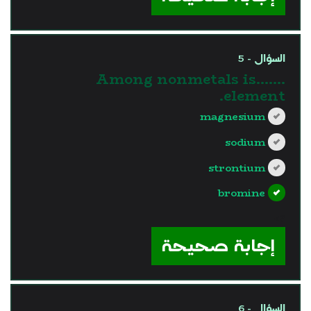
السؤال - 5
Among nonmetals is…….
element.
magnesium
sodium
strontium
bromine
?>
إجابة صحيحة
السؤال - 6