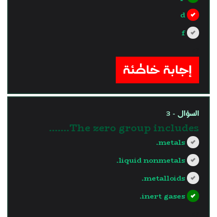
d
f
?>
إجابة خاطئة
السؤال - 3
The zero group includes.......
metals.
liquid nonmetals.
metalloids.
inert gases.
?>