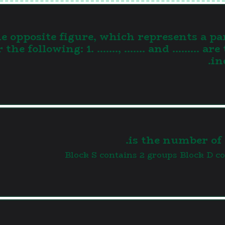
e opposite figure, which represents a par
 the following: 1. ……., ……. and ……… are
in
Block S contains 2 groups Block D co