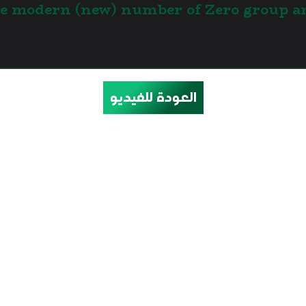
….. is the modern (new) number of Zero grou
العودة للفيديو
call us
+2-010-9433-4321