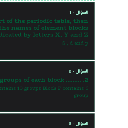
السؤال - 1
t of the periodic table, then
 the names of element blocks
dicated by letters X, Y and Z.
S , d and p
السؤال - 2
2. ……… is the number of groups of each block.
ntains 10 groups Block P contains 6
group
السؤال - 3