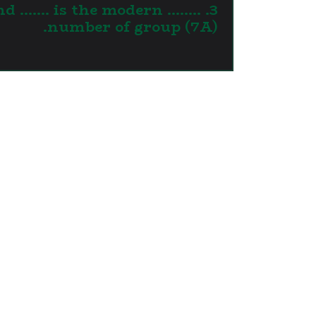
p and ……. is the modern
number of group (7A).
Links
Home