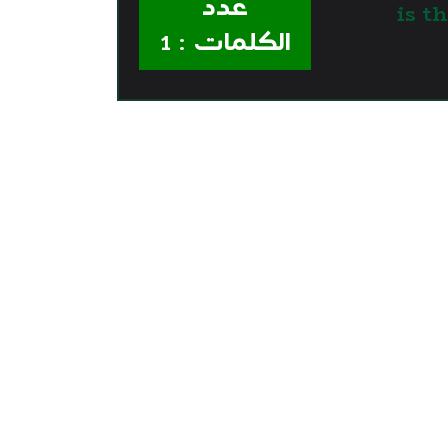
عدد
3. …
الكلمات : 1
email us
sirghalwash@gmail.com