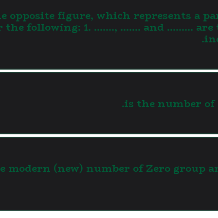
e opposite figure, which represents a par
 the following: 1. ……., ……. and ……… are
in
….. is the modern (new) number of Zero grou