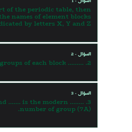
السؤال - 1
t of the periodic table, then
 the names of element blocks
dicated by letters X, Y and Z.
السؤال - 2
2. ……… is the number of groups of each block.
السؤال - 3
p and ……. is the modern
number of group (7A).