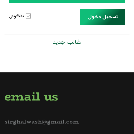
تذكرني
تسجيل دخول
طالب جديد
email us
sirghalwash@gmail.com