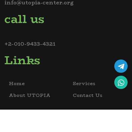
info@utopia-center.org
call us
+2-010-9433-4321
Links
Home
Services
About UTOPIA
Contact Us
copyrights @ 2026 utopia bio science academy , all