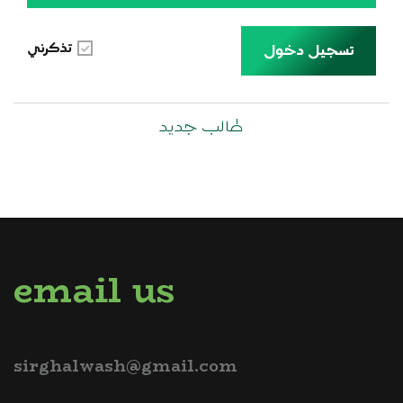
تذكرني
تسجيل دخول
طالب جديد
email us
sirghalwash@gmail.com