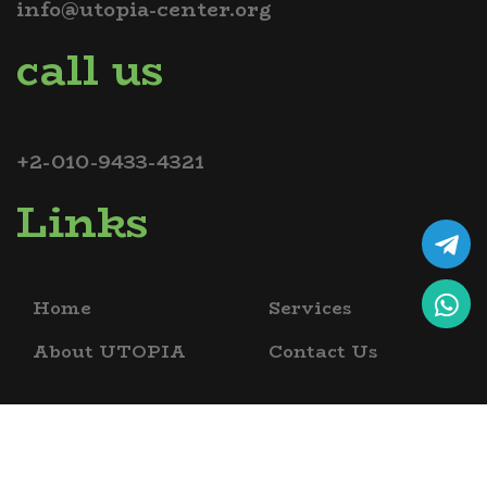
info@utopia-center.org
call us
+2-010-9433-4321
Links
Home
Services
About UTOPIA
Contact Us
copyrights @ 2026 utopia bio science academy , all