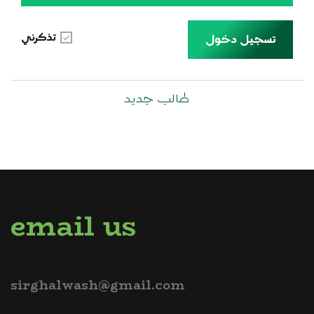
تذكرني
تسجيل دخول
طالب جديد
email us
sirghalwash@gmail.com