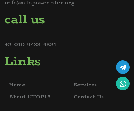
info@utopia-center.org
call us
+2-010-9433-4321
Links
Home
Services
About UTOPIA
Contact Us
copyrights @ 2026 utopia bio science academy , all