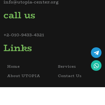
info@utopia-center.org
call us
+2-010-9433-4321
Links
Home
Services
About UTOPIA
Contact Us
copyrights @ 2026 utopia bio science academy , all