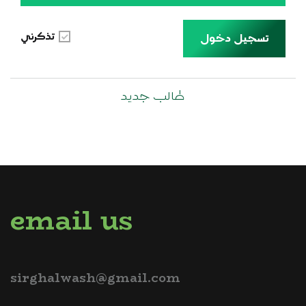
تذكرني
تسجيل دخول
طالب جديد
email us
sirghalwash@gmail.com