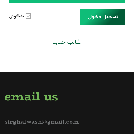
تذكرني
تسجيل دخول
طالب جديد
email us
sirghalwash@gmail.com