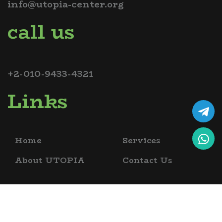
info@utopia-center.org
call us
+2-010-9433-4321
Links
Home
Services
About UTOPIA
Contact Us
copyrights @ 2026 utopia bio science academy , all