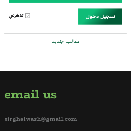
تذكرني
تسجيل دخول
طالب جديد
email us
sirghalwash@gmail.com