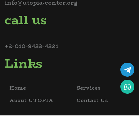
info@utopia-center.org
call us
+2-010-9433-4321
Links
Home
Services
About UTOPIA
Contact Us
copyrights @ 2026 utopia bio science academy , all