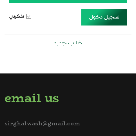
تذكرني
تسجيل دخول
طالب جديد
email us
sirghalwash@gmail.com