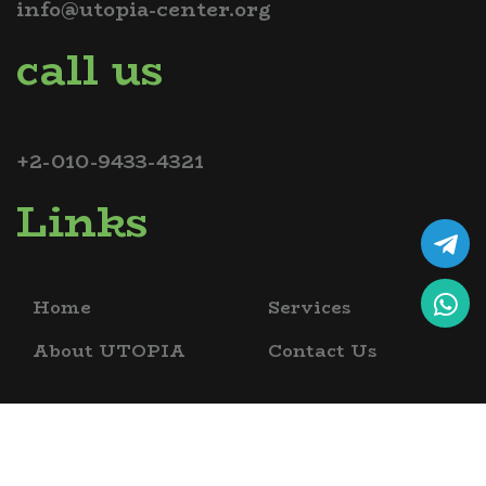
info@utopia-center.org
call us
+2-010-9433-4321
Links
Home
Services
About UTOPIA
Contact Us
copyrights @ 2026 utopia bio science academy , all