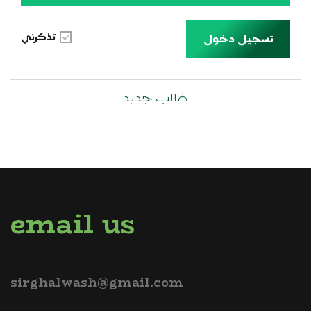
تذكرني
تسجيل دخول
طالب جديد
email us
sirghalwash@gmail.com