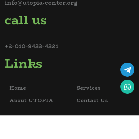
info@utopia-center.org
call us
+2-010-9433-4321
Links
Home
Services
About UTOPIA
Contact Us
copyrights @ 2026 utopia bio science academy , all