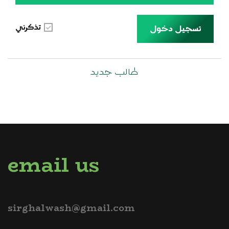
تذكرني
تسجيل دخول
طالب جديد
email us
sirghalwash@gmail.com