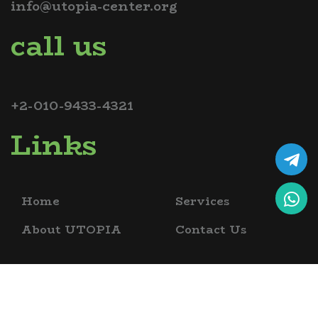
info@utopia-center.org
call us
+2-010-9433-4321
Links
Home
Services
About UTOPIA
Contact Us
copyrights @ 2026 utopia bio science academy , all