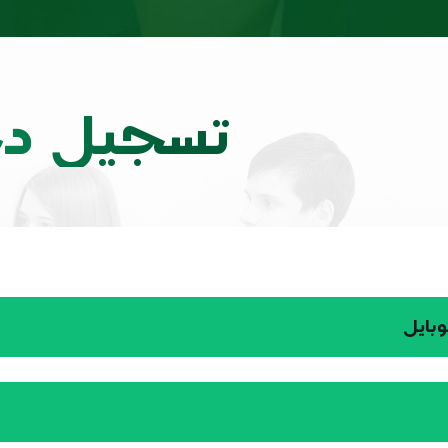
تسجيل د
وبايل