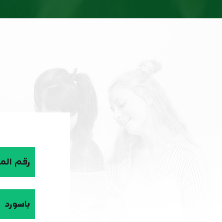
رقم الم
باسورد