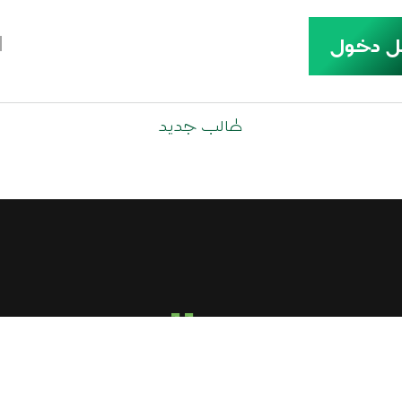
ل دخول
طالب جديد
call us
+2-010-9433-4321