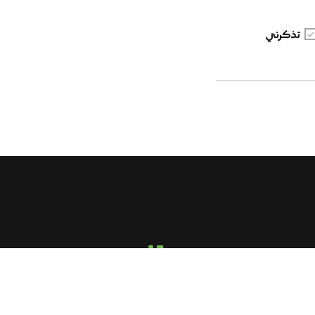
تذكرني
email us
sirghalwash@gmail.com