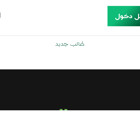
ل دخول
طالب جديد
call us
+2-010-9433-4321