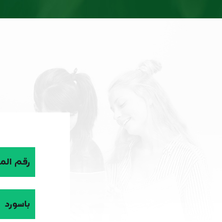
رقم الم
باسورد