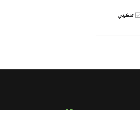
تذكرني
email us
sirghalwash@gmail.com