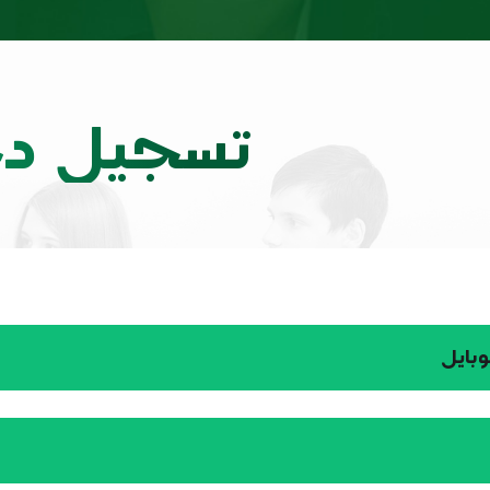
تسجيل د
وبايل