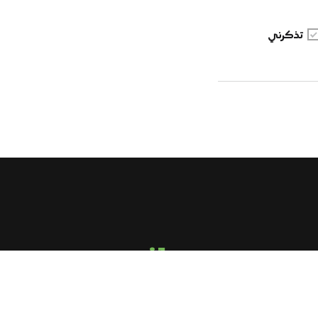
تذكرني
email us
sirghalwash@gmail.com