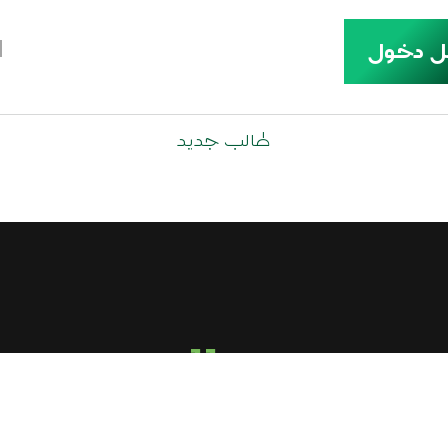
ل دخول
طالب جديد
call us
+2-010-9433-4321