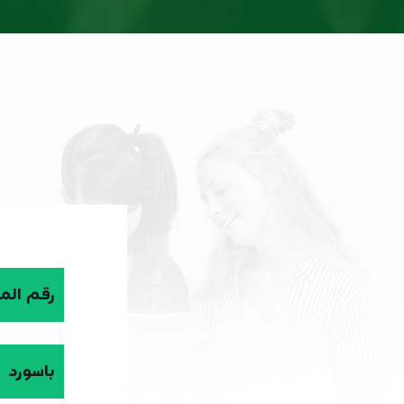
رقم الم
باسورد