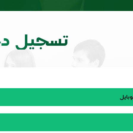
تسجيل د
وبايل