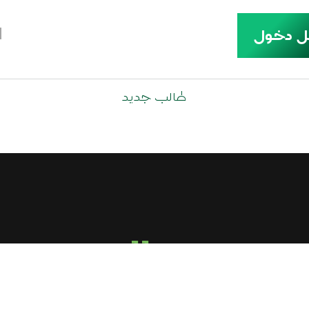
ل دخول
طالب جديد
call us
+2-010-9433-4321