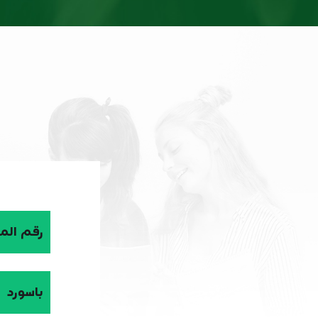
رقم الم
باسورد