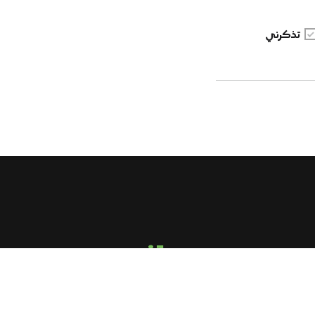
تذكرني
email us
sirghalwash@gmail.com