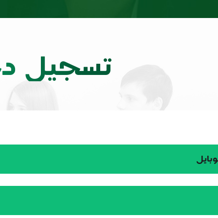
تسجيل د
وبايل