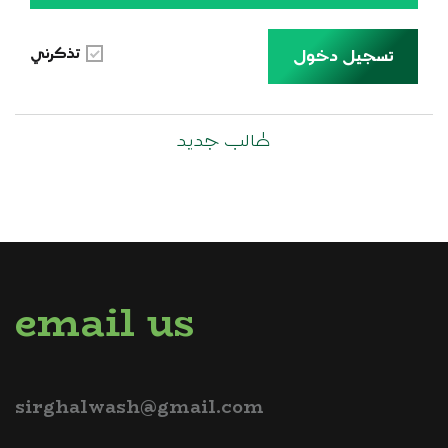
تذكرني
تسجيل دخول
طالب جديد
email us
sirghalwash@gmail.com