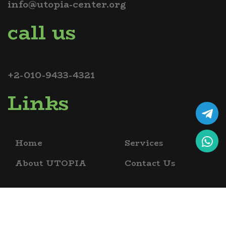
info@utopia-center.org
call us
+2-010-9433-4321
Links
Home
Services
About UTOPIA
Contact Us
copyrights @ 2026 utopia bio science academy , all