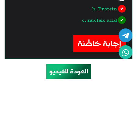
b. Protein
c. nucleic acid
?>
إجابة خاطئة
العودة للفيديو
email us