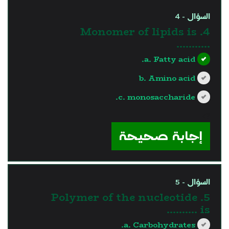
السؤال - 4
4. Monomer of lipids is
………..
a. Fatty acid.
b. Amino acid
c. monosaccharide.
?>
إجابة صحيحة
السؤال - 5
5. Polymer of the nucleotide
is ……….
a. Carbohydrates.