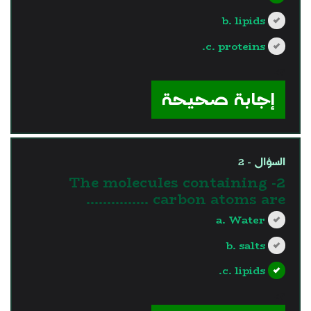
b. lipids
c. proteins.
?>
إجابة صحيحة
السؤال - 2
2- The molecules containing
carbon atoms are …………...
a. Water
b. salts
c. lipids.
?>