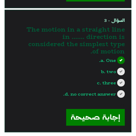
السؤال - 3
The motion in a straight line
in ……. direction is
considered the simplest type
of motion.
a. One.
b. two
c. three
d. no correct answer.
?>
إجابة صحيحة