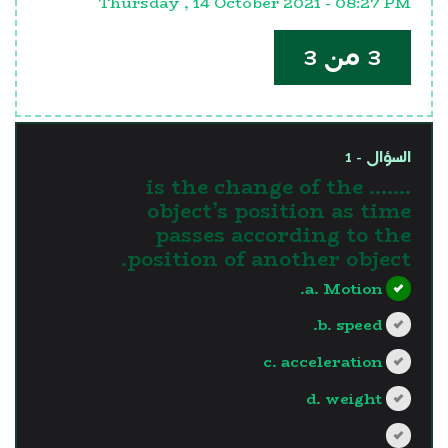
Thursday , 14 October 2021 - 08:27 PM
3 من 3
السؤال - 1
……. is the change of the
object’s position as time
passes according to the
position of another object.
a. Motion.
b. speed.
c. acceleration
d. weight