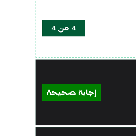
4 من 4
إجابة صحيحة