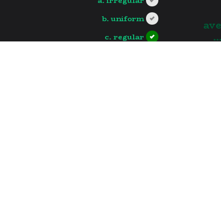
a. irregular
b. uniform
4. 
.
c. regular
moves
d. relative
?>
العودة للفيديو
call us