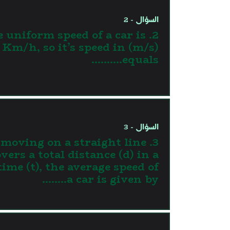
السؤال - 2
 the uniform speed of a car is
 Km/h, so it’s speed in (m/s)
equals……….
السؤال - 3
ar moving on a straight line
vers a total distance (d) in a
time (t), the average speed of
a car is given by……..