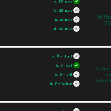
a. 20 m/s
b. 25 m/s
2. If
c. 18 m/s
72
d. 40 m/s
?>
a. ⊽ = d x t
b. ⊽= d/t
3. A c
co
c. ⊽ = t/d
total 
d. ⊽ = h/km
?>