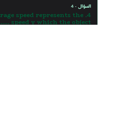
السؤال - 4
average speed represents the
....... speed y which the object
 to cover the same distance
at the same period of time.
Links