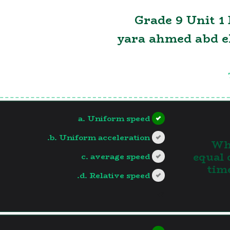
Grade 9 Unit 1
yara ahmed abd e
a. Uniform speed
b. Uniform acceleration.
1. 
equal 
c. average speed
time
d. Relative speed.
?>